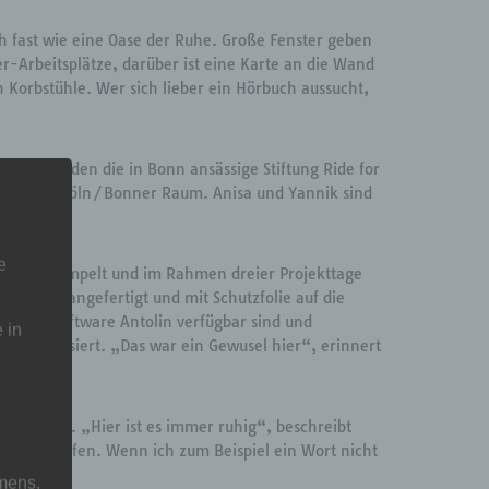
h fast wie eine Oase der Ruhe. Große Fenster geben
er-Arbeitsplätze, darüber ist eine Karte an die Wand
 Korbstühle. Wer sich lieber ein Hörbuch aussucht,
 Leseclub, den die in Bonn ansässige Stiftung Ride for
zwischen im Köln/Bonner Raum. Anisa und Yannik sind
e
 hochgekrempelt und im Rahmen dreier Projekttage
mputer angefertigt und mit Schutzfolie auf die
er Lesesoftware Antolin verfügbar sind und
 in
katalogisiert. „Das war ein Gewusel hier“, erinnert
 haben.
her kommen. „Hier ist es immer ruhig“, beschreibt
 mir geholfen. Wenn ich zum Beispiel ein Wort nicht
mens,