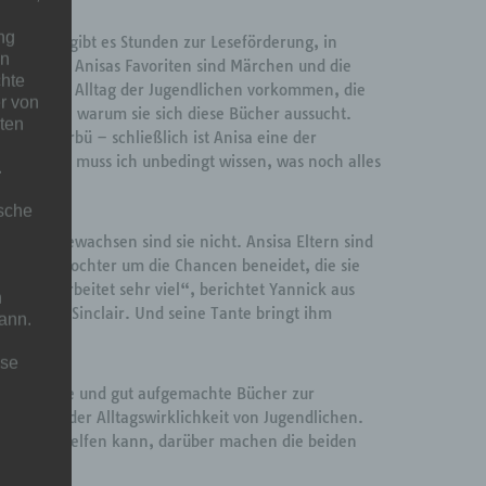
ng
ußerdem gibt es Stunden zur Leseförderung, in
en
e nehmen. Anisas Favoriten sind Märchen und die
chte
en, die im Alltag der Jugendlichen vorkommen, die
r von
ärt Anisa, warum sie sich diese Bücher aussucht.
ten
us Bullerbü – schließlich ist Anisa eine der
aber dann muss ich unbedingt wissen, was noch alles
.
ische
üre aufgewachsen sind sie nicht. Ansisa Eltern sind
er seine Tochter um die Chancen beneidet, die sie
eit, er arbeitet sehr viel“, berichtet Yannick aus
n
 zu, John Sinclair. Und seine Tante bringt ihm
ann.
ise
ass aktuelle und gut aufgemachte Bücher zur
mehr mit der Alltagswirklichkeit von Jugendlichen.
ren Leben helfen kann, darüber machen die beiden