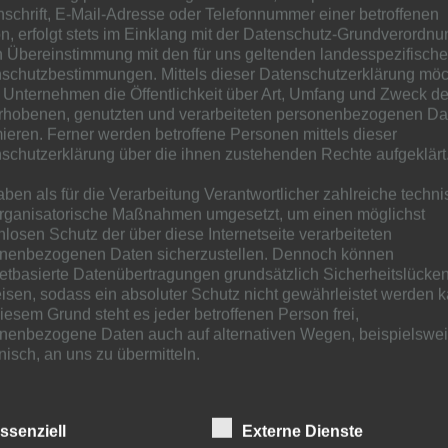
nschrift, E-Mail-Adresse oder Telefonnummer einer betroffenen
n, erfolgt stets im Einklang mit der Datenschutz-Grundverordnu
ags-Angebotes (OMA) an drei Tagen in der Woche frei zugänglich. A
n Übereinstimmung mit den für uns geltenden landesspezifisch
Wer sich registrieren lässt, kann sich auch Bücher mit nach Haus
schutzbestimmungen. Mittels dieser Datenschutzerklärung mö
süß“ heißt eines oder „Sauf´ruhig weiter wenn Du meinst“ – Them
 Unternehmen die Öffentlichkeit über Art, Umfang und Zweck de
 weil die Jugendlichen auch mal nicht so gute Sachen machen“, erk
rhobenen, genutzten und verarbeiteten personenbezogenen Da
 aber noch viele andere Titel, von Harry Potter bis zu den Kindern a
mieren. Ferner werden betroffene Personen mittels dieser
 mag? Schwer zu erklären, „manchmal will ich aufhören zu lesen, 
schutzerklärung über die ihnen zustehenden Rechte aufgeklärt
tion, „ich mag am Lesen, dass es spannend ist.“
aben als für die Verarbeitung Verantwortlicher zahlreiche techn
rganisatorische Maßnahmen umgesetzt, um einen möglichst
ht nicht entdeckt, wie sehr Bücher fesseln können. Zuhause mit Lekt
nlosen Schutz der über diese Internetseite verarbeiteten
n keinen Zugang zu Büchern, „von ihrem Vater weiß ich aber, dass 
nenbezogenen Daten sicherzustellen. Dennoch können
rstützen, schenkt er ihr ab und zu ein Buch. „Mein Vater hat keine Z
netbasierte Datenübertragungen grundsätzlich Sicherheitslücke
n Arbeit sei er abends oft müde. Aber doch, Krimis liest er ab und
isen, sodass ein absoluter Schutz nicht gewährleistet werden k
z“ zum Beispiel.
iesem Grund steht es jeder betroffenen Person frei,
nenbezogene Daten auch auf alternativen Wegen, beispielswe
onisch, an uns zu übermitteln.
Leseclub vorbei. Damit die Kinder am Ball bleiben ist es wichtig, d
. Viele Lektüren aus der eigenen Kindheit decken sich heute nicht 
ffsbestimmungen
 der Club sie unterstützt, Anisa und Yannick ihnen in ihrem späte
er im Moment vor allem eins: spannend. Katrin Ahmerkamp
ssenziell
Externe Dienste
tenschutzerklärung beruht auf den Begrifflichkeiten, die durch den