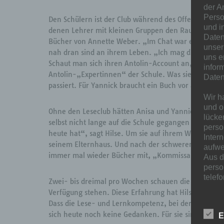
der A
Perso
Den Schülern ist der Club während des Offenen Mitt
und i
denen Lehrer mit kleinen Gruppen den Raum nutzen. 
Daten
Bücher von Annette Weber. „Im Chat war er noch so 
unser
nah dran sind an ihrem Leben. „Ich mag die Bücher,
uns e
Schaut man sich ihren Antolin-Account an, findet man
infor
Antolin-„Expertinnen“ der Schule. Was sie am Lesen
Daten
passiert. Für Yannick braucht ein Buch vor allem Ac
Wir h
und o
Ohne den Leseclub hätten Anisa und Yannick vielleic
lücke
selbst nicht lange auf die Schule gegangen und habe
perso
heute hat“, sagt Hilse. Um sie auf ihrem Weg zu unte
Inter
seinem Elternhaus. Und nach der schweren körperliche
aufwe
immer mal wieder Bücher mit, „Kommissar Kugelblit
Aus d
perso
telef
Zwei- bis dreimal pro Wochen schauen die beiden im 
Verfügung stehen. Diese Erfahrung hat Hilse gemacht
Begri
Dass die Lese- und Lernkompetenz, bei deren Erwerb
sich heute noch keine Gedanken. Für sie sind Büch
E
Die Da