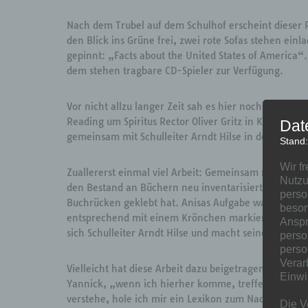
Nach dem Trubel auf dem Schulhof erscheint dieser 
den Blick ins Grüne frei, zwei rote Sofas stehen ein
gepinnt: „Facts about the United States of America“
dem stehen tragbare CD-Spieler zur Verfügung.
Vor nicht allzu langer Zeit sah es hier noch ganz and
Reading um Spiritus Rector Oliver Gritz in Kooperati
Dat
gemeinsam mit Schulleiter Arndt Hilse in den Club g
Stand
Wir f
Zuallererst einmal viel Arbeit: Gemeinsam mit ihre
Nutzu
den Bestand an Büchern neu inventarisiert und nach
perso
Buchrücken geklebt hat. Anisas Aufgabe war eine and
beson
entsprechend mit einem Krönchen markiert. In einem
Anspr
sich Schulleiter Arndt Hilse und macht seinen Schüle
perso
perso
Verar
Vielleicht hat diese Arbeit dazu beigetragen, dass d
Einwi
Yannick, „wenn ich hierher komme, treffe ich auch 
verstehe, hole ich mir ein Lexikon zum Nachschlage
Die V