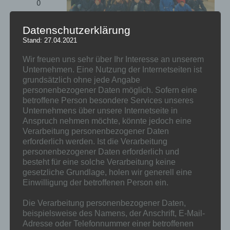
0
Datenschutzerklärung
Stand: 27.04.2021
Zukunft dank Bildung: Elf neue Leseclubs an
Kölner Schulen
Wir freuen uns sehr über Ihr Interesse an unserem
• Einweihung am 14. Oktober 2013
Unternehmen. Eine Nutzung der Internetseiten ist
• Projekt der Stiftung „Ride for Reading“ und
grundsätzlich ohne jede Angabe
der Aktion „wir helfen“
personenbezogener Daten möglich. Sofern eine
• Patenschaften für jeden Club durch
betroffene Person besondere Services unseres
Unternehmen und Prominente
Unternehmens über unsere Internetseite in
Anspruch nehmen möchte, könnte jedoch eine
Verarbeitung personenbezogener Daten
Am 14.10.2013 fand in der
erforderlich werden. Ist die Verarbeitung
Heinzelmännchenschule die Eröffnungsfeier
personenbezogener Daten erforderlich und
für elf neue Lesclubs statt.
besteht für eine solche Verarbeitung keine
gesetzliche Grundlage, holen wir generell eine
Einwilligung der betroffenen Person ein.
Die Verarbeitung personenbezogener Daten,
TV-Beitrag Lokalzeit Köln
beispielsweise des Namens, der Anschrift, E-Mail-
Pressemitteilung
Adresse oder Telefonnummer einer betroffenen
Bildergalerie zur Eröffnungsfeier