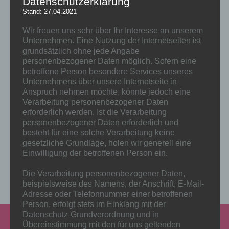
Datenschutzerklärung
Stand: 27.04.2021
Nachmeldungen sind vor Ort von 16:30 bis 18:15 Uhr
möglich
Wir freuen uns sehr über Ihr Interesse an unserem
Die Startunterlagenausgabe und der Schalter für
Unternehmen. Eine Nutzung der Internetseiten ist
Nachmeldungen ist vor Ort ausgeschildert und befindet
grundsätzlich ohne jede Angabe
sich an der
Ostseite der Abelbauten
(siehe Geländeplan)
personenbezogener Daten möglich. Sofern eine
Nachmeldungen vor Ort kosten
3,- Euro Nachmeldegebühr
betroffene Person besondere Services unseres
Bitte Ausdruck der Anmeldebestätigung (Einzelstarter)
Unternehmens über unsere Internetseite in
bzw. Teamregistrierung (Teams) mitbringen
Anspruch nehmen möchte, könnte jedoch eine
Namen vom Team
und
vom Teamcaptain bereithalten
Verarbeitung personenbezogener Daten
Einzelstarter können gerne auch ihren Personalausweis
erforderlich werden. Ist die Verarbeitung
anstelle der Anmeldebestätigung mitbringen
personenbezogener Daten erforderlich und
Wichtig:
Teamunterlagen können nur gesammelt an den
besteht für eine solche Verarbeitung keine
Teamcaptain (oder dessen Vertreter) ausgegeben warden.
gesetzliche Grundlage, holen wir generell eine
Eine Ausgabe einzelner Unterlagen an einzelne Mitläufer
Einwilligung der betroffenen Person ein.
können wir leider nicht durchführen.
Die Verarbeitung personenbezogener Daten,
beispielsweise des Namens, der Anschrift, E-Mail-
Adresse oder Telefonnummer einer betroffenen
Person, erfolgt stets im Einklang mit der
Datenschutz-Grundverordnung und in
Übereinstimmung mit den für uns geltenden