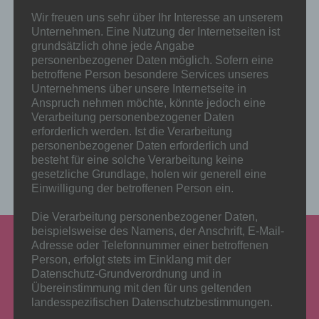
konnte nicht
Wir freuen uns sehr über Ihr Interesse an unserem
Unternehmen. Eine Nutzung der Internetseiten ist
grundsätzlich ohne jede Angabe
abgeschlossen werden
personenbezogener Daten möglich. Sofern eine
betroffene Person besondere Services unseres
Unternehmens über unsere Internetseite in
Beim Versuch Sie anzumelden ist ein Fehler aufgetreten.Bitte
Anspruch nehmen möchte, könnte jedoch eine
geben Sie eine gültige E-Mail Adresse ein.
Verarbeitung personenbezogener Daten
erforderlich werden. Ist die Verarbeitung
Zurück
personenbezogener Daten erforderlich und
besteht für eine solche Verarbeitung keine
gesetzliche Grundlage, holen wir generell eine
Einwilligung der betroffenen Person ein.
Die Verarbeitung personenbezogener Daten,
beispielsweise des Namens, der Anschrift, E-Mail-
Adresse oder Telefonnummer einer betroffenen
Person, erfolgt stets im Einklang mit der
Datenschutz-Grundverordnung und in
Übereinstimmung mit den für uns geltenden
landesspezifischen Datenschutzbestimmungen.
Mittels dieser Datenschutzerklärung möchte unser